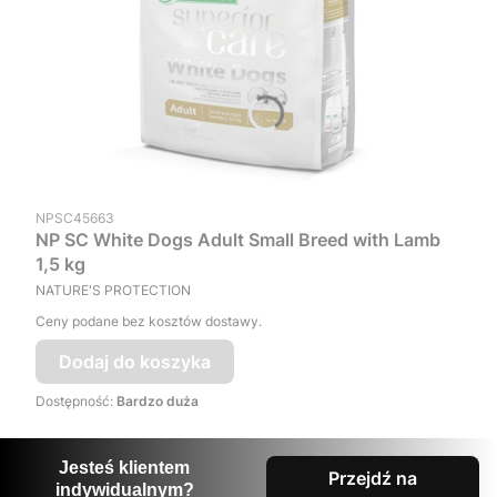
Kod produktu
NPSC45663
NP SC White Dogs Adult Small Breed with Lamb
1,5 kg
PRODUCENT
NATURE'S PROTECTION
Ceny podane bez kosztów dostawy.
Dodaj do koszyka
Dostępność:
Bardzo duża
Jesteś klientem
Przejdź na
indywidualnym?