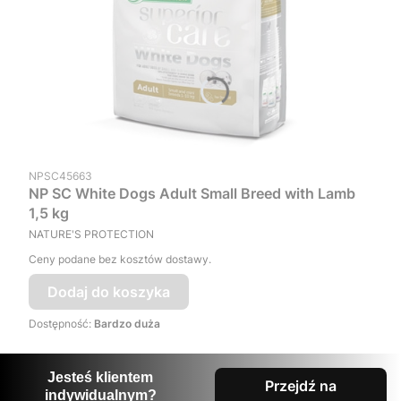
Kod produktu
NPSC45663
NP SC White Dogs Adult Small Breed with Lamb
1,5 kg
PRODUCENT
NATURE'S PROTECTION
Ceny podane bez kosztów dostawy.
Dodaj do koszyka
Dostępność:
Bardzo duża
Jesteś klientem
Przejdź na
indywidualnym?