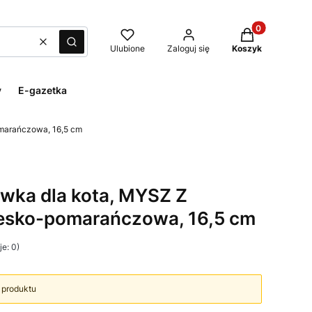
Produkty w kos
Wyczyść
Szukaj
Ulubione
Zaloguj się
Koszyk
y
E-gazetka
marańczowa, 16,5 cm
wka dla kota, MYSZ Z
iesko-pomarańczowa, 16,5 cm
e: 0)
 produktu