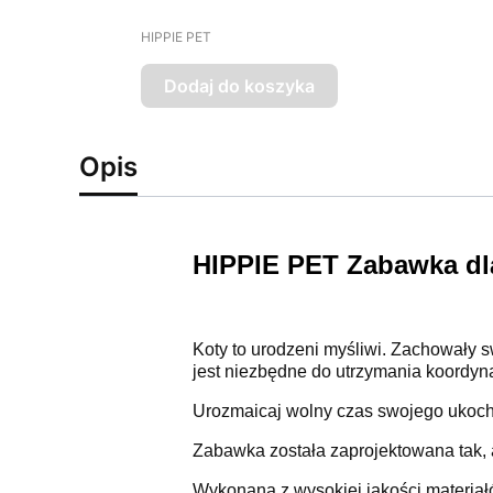
PRODUCENT
HIPPIE PET
Dodaj do koszyka
Opis
HIPPIE PET Zabawka dl
Koty to urodzeni myśliwi. Zachowały s
jest niezbędne do utrzymania koordynac
Urozmaicaj wolny czas swojego ukoch
Zabawka została zaprojektowana tak, a
Wykonana z wysokiej jakości materiałó