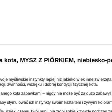
a kota, MYSZ Z PIÓRKIEM, niebiesko-
woje myśliwskie instynkty lepiej niż jakiekolwiek inne zwierz
ji, zwinności, wdzięku i dobrej kondycji fizycznej kota.
anego kota zabawkami – nigdy nie może być za dużo zabawy!
by stymulować ich instynkty swoim kształtem i żywymi koloram
w, dzięki czemu Twój pupil nie zrobi sobie krzywdy podczas za