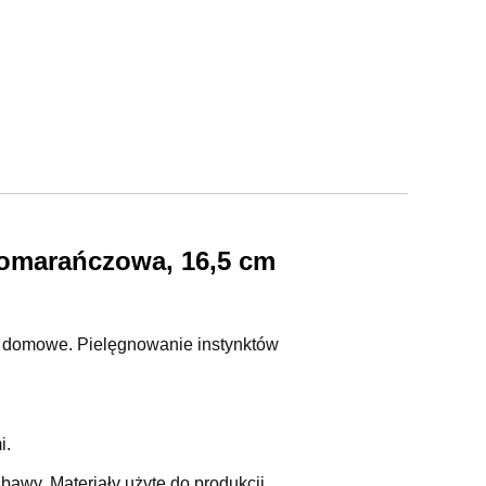
pomarańczowa, 16,5 cm
ęta domowe. Pielęgnowanie instynktów
i.
bawy. Materiały użyte do produkcji