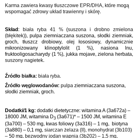
Karma zawiera kwasy tłuszczowe EPR/DHA, które mogą
wspomagać zdrowy układ trawienny i skórę.
Skład
:
biała ryba
41 %
(
suszona i drobno zmielona
(błękitek)
), pulpa
ziemniaczana suszona, słodki ziemniak,
groch, tłuszcz drobiowy, olej łososiowy, dynamicznie
mikronizowany klinoptylolit (1 %), nasiona lnu,
fruktooligosacharydy (1 %),
jukka mojave
, zielona herbata,
suszony nagietek
.
Źródło białka:
biała ryba.
Źródło węglowodanów:
pulpa
ziemniaczana suszona,
słodki ziemniak, groch.
Dodatki/1 kg:
dodatki dietetyczne: witamina A (3a672a) –
18000 JM, witamina D
(3a671)* – 1500 JM, witamina E
3
(3a700) – 530 mg, kwas foliowy (3a316) – 1 mg,
biotyna
(3a880) – 0,1 mg,
siarczan żelaza (II), monohydrat
(3b103)
– 50 mg,
bezwodny jodan wapnia (3b202) – 1,5 mg,