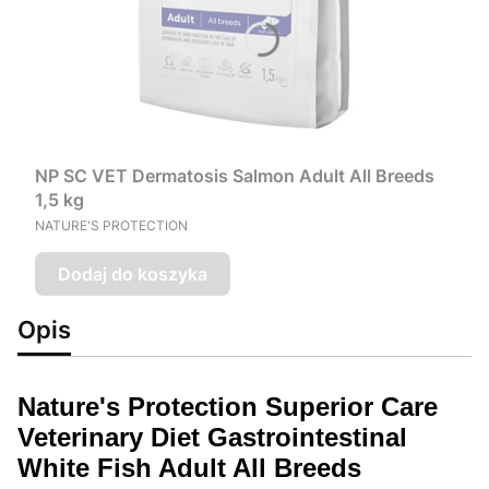
NP SC VET Dermatosis Salmon Adult All Breeds
1,5 kg
PRODUCENT
NATURE'S PROTECTION
Dodaj do koszyka
Opis
Nature's Protection Superior Care
Veterinary Diet Gastrointestinal
White Fish Adult All Breeds