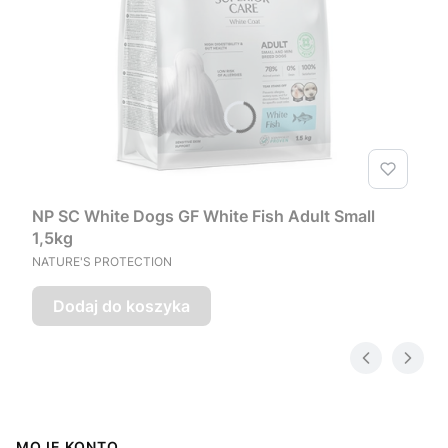
NP SC White Dogs GF White Fish Adult Small
1,5kg
PRODUCENT
NATURE'S PROTECTION
Dodaj do koszyka
MOJE KONTO