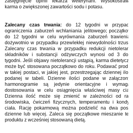
zasięgnięcie opinii lekarza weterynarii. Wysokostrawn
karma o zwiększonej zawartości sodu i potasu.
Zalecany czas trwania:
do 12 tygodni w przypadk
ograniczenia zaburzeń wchłaniania jelitowego; początkow
do 12 tygodni w celu wyrównania zaburzeń trawienia 
dożywotnio w przypadku przewlekłej niewydolności trzustki
Zalecany czas trwania w przypadku redukcji nietolerancj
składników i substancji odżywczych wynosi od 3 do 
tygodni. Jeśli objawy nietolerancji ustąpią, karma dietetyczn
może być stosowana początkowo do roku. Podawać produk
w takiej postaci, w jakiej jest, przestrzegając dziennej ilośc
podanej w tabeli. Dzienne ilości podane w załączony
harmonogramie są jedynie orientacyjne i wymagaj
dostosowania w celu osiągnięcia właściwej masy ciała
Dzienna ilość może się zmienić w zależności od rasy
środowiska, ćwiczeń fizycznych, temperamentu i kondycj
ciała. Rację pokarmową można podzielić na dwa posiłk
dzienne lub więcej. Zaleca się początkowe mieszanie teg
produktu z wcześniej stosowaną dietą.