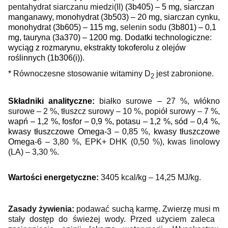
pentahydrat siarczanu miedzi(II)
(3b405)
– 5 mg, siarczan
manganawy, monohydrat (3b503) – 20 mg, siarczan cynku,
monohydrat (3b605) – 115 mg,
selenin sodu
(3b801) – 0,1
mg,
tauryna (3a370) – 1200 mg.
Dodatki technologiczne:
wyciąg z rozmarynu,
ekstrakty tokoferolu z olejów
roślinnych (1b306(i)).
*
Równoczesne stosowanie witaminy D
jest zabronione.
2
Składniki analityczne:
białko surowe – 27 %, włókno
surowe – 2 %,
tłuszcz surowy
– 10 %, popiół surowy – 7 %,
wapń – 1,2 %, fosfor – 0,9 %, potasu – 1,2 %, sód – 0,4 %,
kwasy tłuszczowe Omega-3
– 0,85 %,
kwasy tłuszczowe
Omega-6
– 3,80 %,
EPK+ DHK (0,50 %), kwas linolowy
(LA) – 3,30 %.
Wartości energetyczne:
3405 kcal/kg – 14,25 MJ/kg.
Zasady żywienia:
podawać suchą karmę. Zwierzę musi mie
stały dostęp do świeżej wody.
Przed użyciem zaleca si