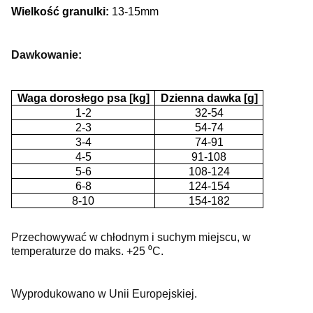
Wielkość granulki:
13-15mm
Dawkowanie:
Waga dorosłego psa [kg]
Dzienna dawka [g]
1-2
32-54
2-3
54-74
3-4
74-91
4-5
91-108
5-6
108-124
6-8
124-154
8-10
154-182
Przechowywać w chłodnym i suchym miejscu, w
temperaturze do maks. +25 ⁰C.
Wyprodukowano w Unii Europejskiej.