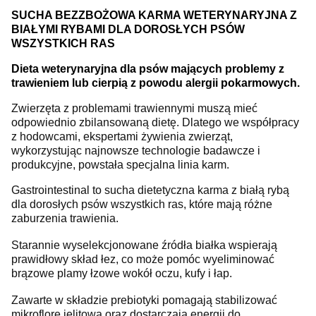
SUCHA BEZZBOŻOWA KARMA WETERYNARYJNA Z
BIAŁYMI RYBAMI DLA DOROSŁYCH PSÓW
WSZYSTKICH RAS
Dieta weterynaryjna dla psów mających problemy z
trawieniem lub cierpią z powodu alergii pokarmowych.
Zwierzęta z problemami trawiennymi muszą mieć
odpowiednio zbilansowaną dietę.
Dlatego we współpracy
z hodowcami, ekspertami żywienia zwierząt,
wykorzystując najnowsze technologie badawcze i
produkcyjne, powstała specjalna linia karm.
Gastrointestinal to sucha dietetyczna karma z białą rybą
dla dorosłych psów wszystkich ras, które mają różne
zaburzenia trawienia.
Starannie wyselekcjonowane źródła białka wspierają
prawidłowy skład łez, co może pomóc wyeliminować
brązowe plamy łzowe wokół oczu, kufy i łap.
Zawarte w składzie prebiotyki pomagają stabilizować
mikroflorę jelitową oraz dostarczają energii do