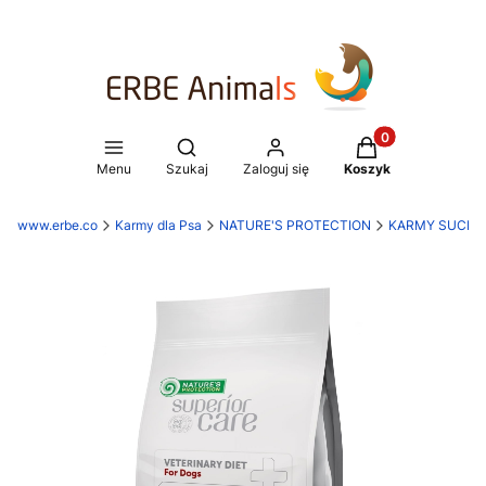
Produkty w koszy
Otwórz wyszukiwarkę
Menu
Szukaj
Zaloguj się
Koszyk
www.erbe.co
Karmy dla Psa
NATURE'S PROTECTION
KARMY SUCHE