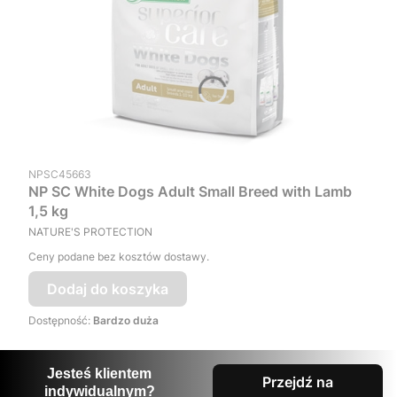
Kod produktu
NPSC45663
NP SC White Dogs Adult Small Breed with Lamb
1,5 kg
PRODUCENT
NATURE'S PROTECTION
Ceny podane bez kosztów dostawy.
Dodaj do koszyka
Dostępność:
Bardzo duża
Jesteś klientem
Przejdź na
indywidualnym?