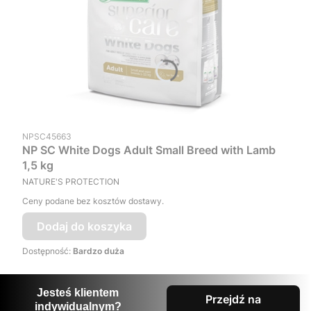
Kod produktu
NPSC45663
NP SC White Dogs Adult Small Breed with Lamb
1,5 kg
PRODUCENT
NATURE'S PROTECTION
Ceny podane bez kosztów dostawy.
Dodaj do koszyka
Dostępność:
Bardzo duża
Jesteś klientem
Przejdź na
indywidualnym?