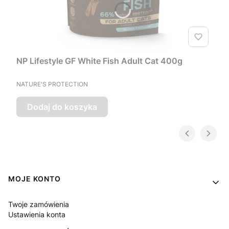
NP Lifestyle GF White Fish Adult Cat 400g
PRODUCENT
NATURE'S PROTECTION
Dodaj do koszyka
Linki w stopce
MOJE KONTO
Twoje zamówienia
Ustawienia konta