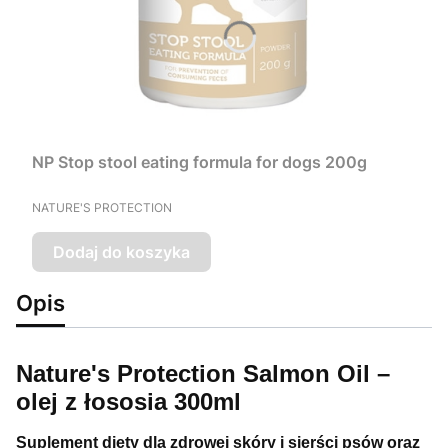
NP Stop stool eating formula for dogs 200g
PRODUCENT
NATURE'S PROTECTION
Dodaj do koszyka
Opis
Nature's Protection Salmon Oil –
olej z łososia 300ml
Suplement diety dla zdrowej skóry i sierści psów oraz