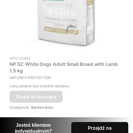
Kod produktu
NPSC45663
NP SC White Dogs Adult Small Breed with Lamb
1,5 kg
PRODUCENT
NATURE'S PROTECTION
Ceny podane bez kosztów dostawy.
Dodaj do koszyka
Dostępność:
Bardzo duża
Jesteś klientem
Przejdź na
indywidualnym?