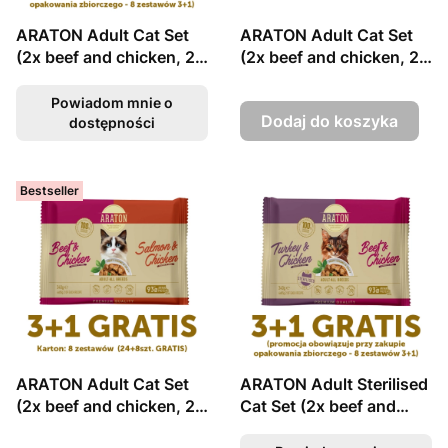
ARATON Adult Cat Set
ARATON Adult Cat Set
(2x beef and chicken, 2x
(2x beef and chicken, 2x
salmon and chicken),
salmon and chicken),
4x85g sasz. BOX 3+1
4x85g sasz. ZESTAW
Powiadom mnie o
Dodaj do koszyka
dostępności
Bestseller
ARATON Adult Cat Set
ARATON Adult Sterilised
(2x beef and chicken, 2x
Cat Set (2x beef and
salmon and chicken), 8 x
chicken, 2x turkey and