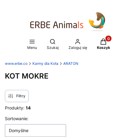
Produkty w koszy
Otwórz wyszukiwarkę
Menu
Szukaj
Zaloguj się
Koszyk
www.erbe.co
Karmy dla Kota
ARATON
KOT MOKRE
Filtry
Produkty:
14
Lista produktów
Sortowanie:
Domyślne