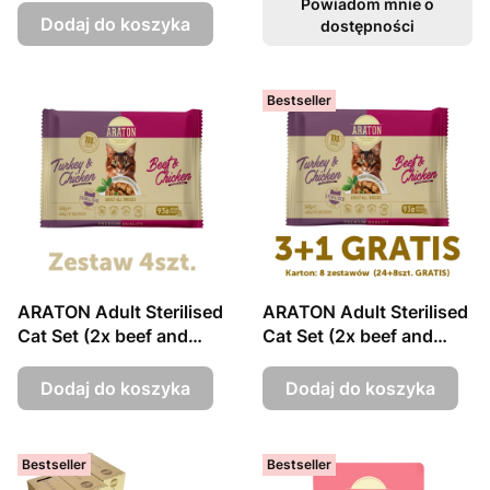
3+1 85g sasz. ZESTAW
chicken), 4x85g
Powiadom mnie o
Dodaj do koszyka
sasz.BOX 3+1
dostępności
Bestseller
ARATON Adult Sterilised
ARATON Adult Sterilised
Cat Set (2x beef and
Cat Set (2x beef and
chicken, 2x turkey and
chicken, 2x turkey and
chicken), 4x85g
chicken), 8x 3+1 85g
Dodaj do koszyka
Dodaj do koszyka
sasz.ZESTAW
sasz. ZESTAW BOX
Bestseller
Bestseller