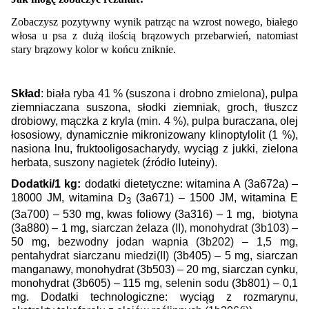
Zobaczysz pozytywny wynik patrząc na wzrost nowego, białego
włosa u psa z dużą ilością brązowych przebarwień, natomiast
stary brązowy kolor w końcu zniknie.
Skład
:
biała ryba
41 %
(
suszona i drobno zmielona
), pulpa
ziemniaczana suszona, słodki ziemniak, groch, tłuszcz
drobiowy,
mączka z kryla
(min. 4 %),
pulpa buraczana, olej
łososiowy, dynamicznie mikronizowany klinoptylolit (1 %),
nasiona lnu, fruktooligosacharydy, wyciąg z jukki, zielona
herbata,
suszony nagietek
(źródło luteiny).
Dodatki/1 kg:
dodatki dietetyczne: witamina A (3a672a) –
18000 JM, witamina D
(3a671) – 1500 JM, witamina E
3
(3a700) – 530 mg, kwas foliowy (3a316) – 1 mg,
biotyna
(3a880) – 1 mg,
siarczan żelaza (II), monohydrat
(3b103)
–
50 mg,
bezwodny jodan wapnia (3b202) – 1,5 mg,
pentahydrat siarczanu miedzi(II)
(3b405)
– 5 mg, siarczan
manganawy, monohydrat (3b503) – 20 mg, siarczan cynku,
monohydrat (3b605) – 115 mg,
selenin sodu
(3b801) – 0,1
mg. Dodatki technologiczne: wyciąg z rozmarynu,