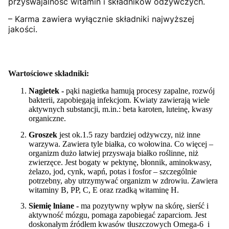
przyswajalność witamin i składników odżywczych.
– Karma zawiera wyłącznie składniki najwyższej
jakości.
Wartościowe składniki:
Nagietek -
pąki nagietka hamują procesy zapalne, rozwój
bakterii, zapobiegają infekcjom. Kwiaty zawierają wiele
aktywnych substancji, m.in.: beta karoten, luteinę, kwasy
organiczne.
Groszek
jest ok.
1.5 razy bardziej odżywczy,
niż inne
warzywa.
Zawiera tyle białka, co
wołowina
. Co więcej –
organizm dużo łatwiej przyswaja białko roślinne, niż
zwierzęce.
Jest
bogaty w pektynę, błonnik, aminokwasy,
żelazo, jod, cynk, wapń, potas i fosfor – szczególnie
potrzebny, aby
utrzymywać organizm w zdrowiu.
Zawiera
witaminy B, PP, C, E
oraz rzadką witaminę H
.
Siemię lniane -
ma pozytywny wpływ na skórę, sierść i
aktywność mózgu, pomaga zapobiegać zaparciom. Jest
doskonałym
źródłem kwasów tłuszczowych
Omega-6
i