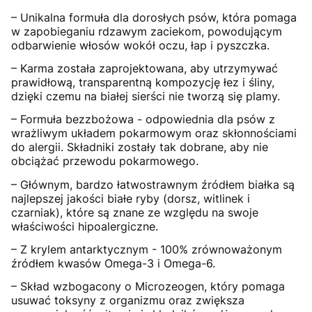
– Unikalna formuła dla dorosłych psów, która pomaga
w zapobieganiu rdzawym zaciekom, powodującym
odbarwienie włosów wokół oczu, łap i pyszczka.
– Karma została zaprojektowana, aby utrzymywać
prawidłową, transparentną kompozycję łez i śliny,
dzięki czemu na białej sierści nie tworzą się plamy.
– Formuła bezzbożowa - odpowiednia dla psów z
wrażliwym układem pokarmowym oraz skłonnościami
do alergii. Składniki zostały tak dobrane, aby nie
obciążać przewodu pokarmowego.
– Głównym, bardzo łatwostrawnym źródłem białka są
najlepszej jakości białe ryby (dorsz, witlinek i
czarniak), które są znane ze względu na swoje
właściwości hipoalergiczne.
– Z krylem antarktycznym - 100% zrównoważonym
źródłem kwasów Omega-3 i Omega-6.
– Skład wzbogacony o Microzeogen, który pomaga
usuwać toksyny z organizmu oraz zwiększa