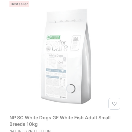
Bestseller
NP SC White Dogs GF White Fish Adult Small
Breeds 10kg
PRODUCENT
NATURE'S PROTECTION