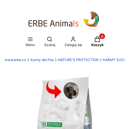
Produkty w koszy
Otwórz wyszukiwarkę
Menu
Szukaj
Zaloguj się
Koszyk
www.erbe.co
Karmy dla Psa
NATURE'S PROTECTION
KARMY SUCHE