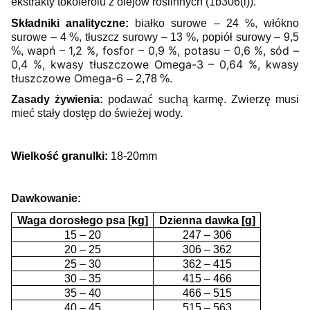
ekstrakty tokoferolu z olejów roślinnych (1b306(i)).
Składniki analityczne:
białko surowe – 24 %, włókno
surowe – 4 %,
tłuszcz surowy
– 13 %, popiół surowy – 9,5
wapń – 1,2 %, fosfor – 0,9 %, potasu – 0,6 %, sód –
%,
0,4 %, kwasy tłuszczowe Omega-3
– 0,64 %, kwasy
tłuszczowe Omega-6
– 2,78 %.
Zasady żywienia:
podawać suchą karmę. Zwierzę musi
mieć stały dostęp do świeżej wody.
Wielkość granulki:
18-20mm
Dawkowanie:
Waga dorosłego psa [kg]
Dzienna dawka [g]
15 – 20
247 – 306
20 – 25
306 – 362
25 – 30
362 – 415
30 – 35
415 – 466
35 – 40
466 – 515
40 – 45
515 – 563