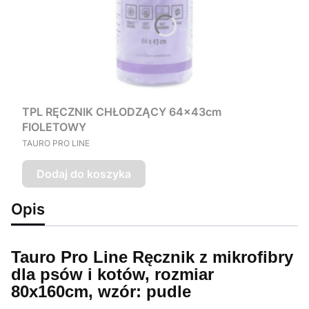
TPL RĘCZNIK CHŁODZĄCY 64x43cm
FIOLETOWY
PRODUCENT
TAURO PRO LINE
Dodaj do koszyka
Opis
Tauro Pro Line Ręcznik z mikrofibry
dla psów i kotów, rozmiar
80x160cm, wzór: pudle