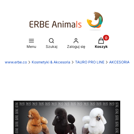
Produkty w koszy
Otwórz wyszukiwarkę
Menu
Szukaj
Zaloguj się
Koszyk
www.erbe.co
Kosmetyki & Akcesoria
TAURO PRO LINE
AKCESORIA