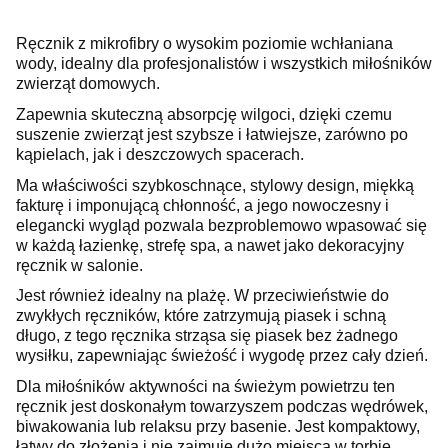
Ręcznik z mikrofibry o wysokim poziomie wchłaniana
wody, idealny dla profesjonalistów i wszystkich miłośników
zwierząt domowych.
Zapewnia skuteczną absorpcję wilgoci, dzięki czemu
suszenie zwierząt jest szybsze i łatwiejsze, zarówno po
kąpielach, jak i deszczowych spacerach.
Ma właściwości szybkoschnące, stylowy design, miękką
fakturę i imponującą chłonność, a jego nowoczesny i
elegancki wygląd pozwala bezproblemowo wpasować się
w każdą łazienkę, strefę spa, a nawet jako dekoracyjny
ręcznik w salonie.
Jest r
ó
wnie
ż
idealny na pla
żę
. W przeciwieństwie do
zwykłych ręczników, które zatrzymują piasek i schną
długo, z tego ręcznika strząsa się piasek bez żadnego
wysiłku, zapewniając świeżość i wygodę przez cały dzień.
Dla miłośników aktywności na świeżym powietrzu ten
ręcznik jest doskonałym towarzyszem podczas wędrówek,
biwakowania lub relaksu przy basenie. Jest kompaktowy,
łatwy do złożenia i nie zajmuje dużo miejsca w torbie,