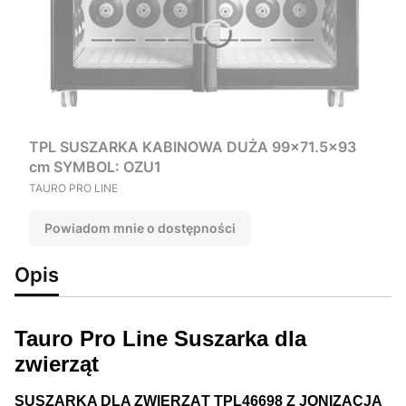
TPL SUSZARKA KABINOWA DUŻA 99x71.5x93
cm SYMBOL: OZU1
PRODUCENT
TAURO PRO LINE
Powiadom mnie o dostępności
Opis
Tauro Pro Line Suszarka dla
zwierząt
SUSZARKA DLA ZWIERZĄT TPL46698 Z JONIZACJĄ