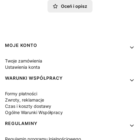
Oceń i opisz
Linki w stopce
MOJE KONTO
Twoje zamówienia
Ustawienia konta
WARUNKI WSPÓŁPRACY
Formy płatności
Zwroty, reklamacje
Czas i koszty dostawy
Ogólne Warunki Współpracy
REGULAMINY
Regulamin programu lojalnościowego