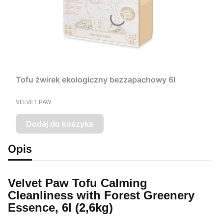
Tofu żwirek ekologiczny bezzapachowy 6l
PRODUCENT
VELVET PAW
Dodaj do koszyka
Opis
Velvet Paw Tofu Calming
Cleanliness with Forest Greenery
Essence, 6l (2,6kg)