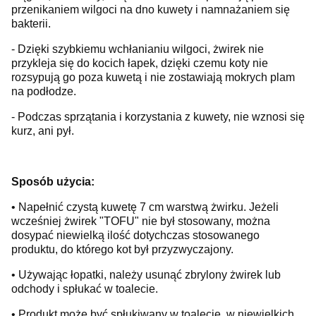
przenikaniem wilgoci na dno kuwety i namnażaniem się
bakterii.
- Dzięki szybkiemu wchłanianiu wilgoci, żwirek nie
przykleja się do kocich łapek, dzięki czemu koty nie
rozsypują go poza kuwetą i nie zostawiają mokrych plam
na podłodze.
- Podczas sprzątania i korzystania z kuwety, nie wznosi się
kurz, ani pył.
Sposób użycia:
• Napełnić czystą kuwetę 7 cm warstwą żwirku. Jeżeli
wcześniej żwirek "TOFU" nie był stosowany, można
dosypać niewielką ilość dotychczas stosowanego
produktu, do którego kot był przyzwyczajony.
• Używając łopatki, należy usunąć zbrylony żwirek lub
odchody i spłukać w toalecie.
• Produkt może być spłukiwany w toalecie, w niewielkich